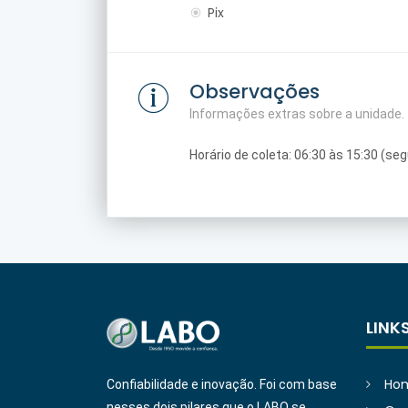
Pix
Observações
Informações extras sobre a unidade.
Horário de coleta: 06:30 às 15:30 (se
LINK
Ho
Confiabilidade e inovação. Foi com base
nesses dois pilares que o LABO se