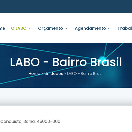
me
O LABO
Orçamento
Agendamento
Traba
LABO - Bairro Brasil
Home
Unidades
LABO - Bairro Brasil
da Conquista, Bahia, 45000-000